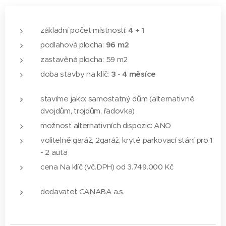
základní počet místností:
4
+ 1
podlahová plocha:
96
m2
zastavěná plocha: 59 m2
doba stavby na klíč:
3 - 4 měsíce
stavíme jako: samostatný dům (alternativně
dvojdům, trojdům, řadovka)
možnost alternativních dispozic: ANO
volitelně garáž, 2garáž, kryté parkovací stání pro 1
- 2 auta
cena Na klíč (vč.DPH) od 3.749.000 Kč
dodavatel: CANABA a.s.