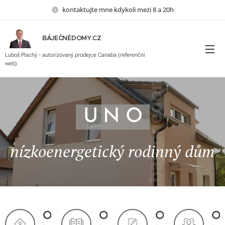
kontaktujte mne kdykoli mezi 8 a 20h
BÁJEČNÉDOMY.CZ
Luboš Plachý, autorizovaný prodejce Canaba
Luboš Plachý - autorizovaný prodejce Canaba (referenční
web)
U N O
nízkoenergetický rodinný dům
O
O
O
O