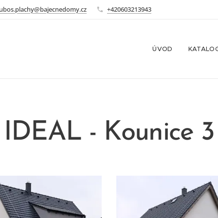
lubos.plachy@bajecnedomy.cz
+420603213943
ÚVOD
KATALO
naba
IDEAL - Kounice 3